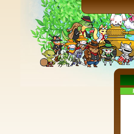
本日2
メー