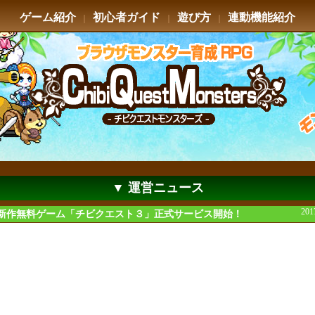
ゲーム紹介
初心者ガイド
遊び方
連動機能紹介
｜
｜
｜
▼ 運営ニュース
201
新作無料ゲーム「チビクエスト３」正式サービス開始！
いつもチビクエストモンスターズをプレイしていただき、誠に有難うございます。
017年2月22日(水)より、新作無料ゲーム「チビクエスト３」の正式サービスをスタ
ました！
可愛いモンスターやキャラクターが満載のゲームとなっており
ルアドレスがなくても遊べ、PC、スマホ、３DSやPSPのブラウザで遊ぶ事ができる