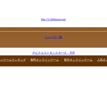
気軽にプレイできるようになっています。
、無料で自分の部屋を飾ったり、友達の部屋に遊びに行けるので、友達とのんびり
り、一緒に冒険に行ったりしましょう！
チビクエスト３
http://3.chibiquest.net/
ニュース一覧
チビクエストモンスターズ TOP
インゲームランキング
|
無料オンラインゲーム
|
新作オンラインゲーム
|
人気オ