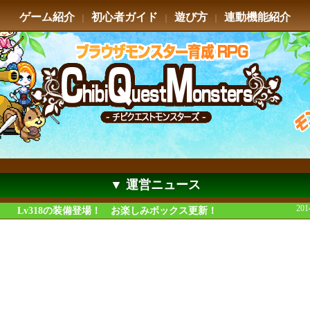
ゲーム紹介
初心者ガイド
遊び方
連動機能紹介
｜
｜
｜
▼ 運営ニュース
201
Lv318の装備登場！ お楽しみボックス更新！
★現在販売中のお楽しみボックスのアイテムが更新されました。
今回のボックスの限定レアアイテムは
体装備「ミョウオウ炎魔装」です。
火属性の攻撃を反射します。
次回のお楽しみボックスの更新は11月14日(金)10時の予定です。