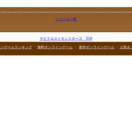
お楽しみボックス販売期間：11月7日(金)10時～11月14日(金)10時まで
ニュース一覧
チビクエストモンスターズ TOP
インゲームランキング
|
無料オンラインゲーム
|
新作オンラインゲーム
|
人気オ