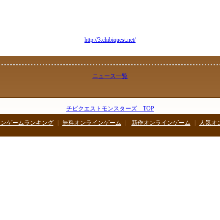
気軽にプレイできるようになっています。
、無料で自分の部屋を飾ったり、友達の部屋に遊びに行けるので、友達とのんびり
り、一緒に冒険に行ったりしましょう！
チビクエスト３
http://3.chibiquest.net/
ニュース一覧
チビクエストモンスターズ TOP
インゲームランキング
|
無料オンラインゲーム
|
新作オンラインゲーム
|
人気オ