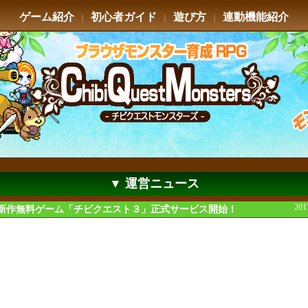
ゲーム紹介
初心者ガイド
遊び方
連動機能紹介
｜
｜
｜
▼ 運営ニュース
201
新作無料ゲーム「チビクエスト３」正式サービス開始！
いつもチビクエストモンスターズをプレイしていただき、誠に有難うございます。
017年2月22日(水)より、新作無料ゲーム「チビクエスト３」の正式サービスをスタ
ました！
可愛いモンスターやキャラクターが満載のゲームとなっており
ルアドレスがなくても遊べ、PC、スマホ、３DSやPSPのブラウザで遊ぶ事ができる