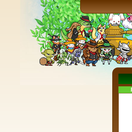
本日2
メー